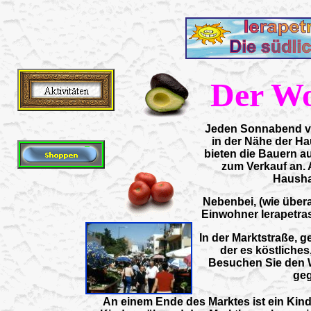
Der W
Jeden Sonnabend von
in der Nähe der Ha
bieten die Bauern a
zum Verkauf an.
Hausha
Nebenbei, (wie überal
Einwohner Ierapetras
In der Marktstraße, g
der es köstliches
Besuchen Sie den 
geg
An einem Ende des Marktes ist ein Kind