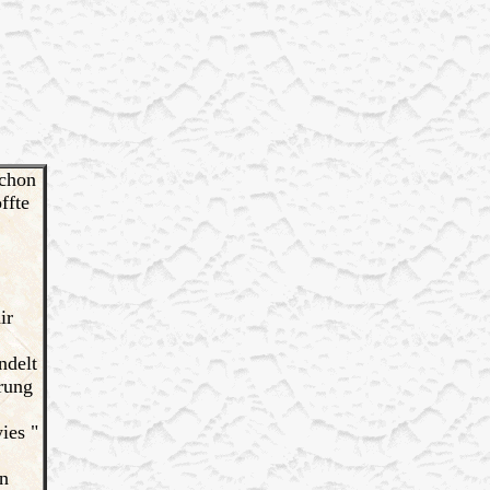
schon
ffte
ir
ndelt
rung
ies "
en