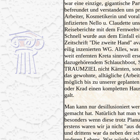
war eine einzige, gigantische Pa
befreundet und verstanden uns p
Arbeiter, Kosmetikerin und vo
infizierten Nello u. Claudette u
Reiseberichte mit dem Fernwehviru
Schnell wurde aus dem Einfall ei
Zeitschrift "Die zweite Hand" av
eilig inzenierten WG. Alles, was
weit enfernten Kreta sinnvoll er
dazugehörendem Schlauchboot, Su
TRAUMZIEL nicht Kärnten, sonde
das gewohnte, alltägliche (Arbeits
möglich bis zu unserer geplant
oder Krad einen kompletten Haus
galt.
Man kann nur desillusioniert we
gemacht hat. Natürlich hat man v
besonders wenn diese trotz Planu
erstens waren wir ja nicht "aus d
und drittens war da neben der sc
anderen Lebens. Was würde sich 