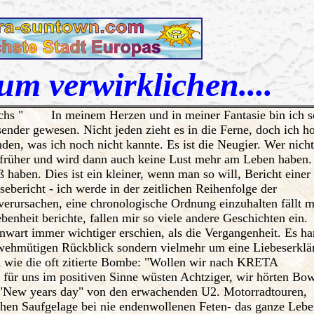
m verwirklichen....
uchs " In meinem Herzen und in meiner Fantasie bin ich 
ender gewesen. Nicht jeden zieht es in die Ferne, doch ich ho
den, was ich noch nicht kannte. Es ist die Neugier. Wer nicht
el früher und wird dann auch keine Lust mehr am Leben haben.
aben. Dies ist ein kleiner, wenn man so will, Bericht einer
ebericht - ich werde in der zeitlichen Reihenfolge der
erursachen, eine chronologische Ordnung einzuhalten fällt m
enheit berichte, fallen mir so viele andere Geschichten ein.
wart immer wichtiger erschien, als die Vergangenheit. Es ha
n wehmütigen Rückblick sondern vielmehr um eine Liebeserklä
in wie die oft zitierte Bombe: "Wollen wir nach KRETA
für uns im positiven Sinne wüsten Achtziger, wir hörten Bow
"New years day" von den erwachenden U2. Motorradtouren,
ichen Saufgelage bei nie endenwollenen Feten- das ganze Leb