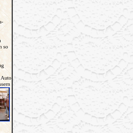
a-
n
h so
ng
 Auto
ssern