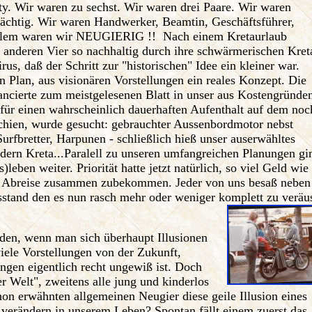
rty. Wir waren zu sechst. Wir waren drei Paare. Wir waren
rächtig. Wir waren Handwerker, Beamtin, Geschäftsführer,
rallem waren wir NEUGIERIG !! Nach einem Kretaurlaub
ns anderen Vier so nachhaltig durch ihre schwärmerischen Kret
s, daß der Schritt zur "historischen" Idee ein kleiner war.
n Plan, aus visionären Vorstellungen ein reales Konzept. Die
ancierte zum meistgelesenen Blatt in unser aus Kostengründe
 für einen wahrscheinlich dauerhaften Aufenthalt auf dem noc
schien, wurde gesucht: gebrauchter Aussenbordmotor nebst
rfbretter, Harpunen - schließlich hieß unser auserwähltes
rn Kreta...Paralell zu unseren umfangreichen Planungen gi
)leben weiter. Priorität hatte jetzt natürlich, so viel Geld wie
en Abreise zusammen zubekommen. Jeder von uns besaß neben
stand den es nun rasch mehr oder weniger komplett zu veräu
rden, wenn man sich überhaupt Illusionen
iele Vorstellungen von der Zukunft,
ngen eigentlich recht ungewiß ist. Doch
er Welt", zweitens alle jung und kinderlos
hon erwähnten allgemeinen Neugier diese geile Illusion eines
verändern in unserem Leben? Spontan fällt einem zuerst das