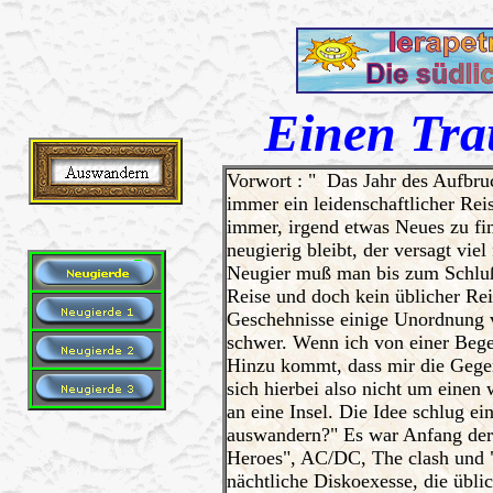
Einen Trau
Vorwort : " Das Jahr des Aufbr
immer ein leidenschaftlicher Reis
immer, irgend etwas Neues zu fin
neugierig bleibt, der versagt vi
Neugier muß man bis zum Schluß h
Reise und doch kein üblicher Reis
Geschehnisse einige Unordnung v
schwer. Wenn ich von einer Begeb
Hinzu kommt, dass mir die Gegen
sich hierbei also nicht um eine
an eine Insel. Die Idee schlug e
auswandern?" Es war Anfang der 
Heroes", AC/DC, The clash und 
nächtliche Diskoexesse, die übl